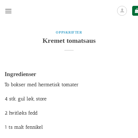
Skip
to
content
OPPSKRIFTER
Kremet tomatsaus
Ingredienser
To bokser med hermetisk tomater
4 stk. gul løk, store
2 hvitløks fedd
1 ts malt fennikel