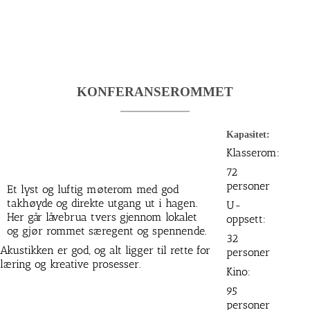
KONFERANSEROMMET
Kapasitet:
Klasserom:
72
personer
Et lyst og luftig møterom med god
takhøyde og direkte utgang ut i hagen.
U-
Her går låvebrua tvers gjennom lokalet
oppsett:
og gjør rommet særegent og spennende.
32
Akustikken er god, og alt ligger til rette for
personer
læring og kreative prosesser.
Kino:
95
personer