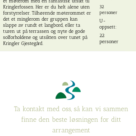
et møterom med en fantastisk utsikt til
Kringlerfossen. Her er du helt alene uten
32
personer
forstyrrelser. Tilhørende møterommet er
det et minglerom der gruppen kan
U-
slappe av rundt et langbord, eller ta
oppsett:
turen ut på terrassen og nyte de gode
22
solforholdene og utsikten over tunet på
personer
Kringler Gjestegård.
Ta kontakt med oss, så kan vi sammen
finne den beste løsningen for ditt
arrangement