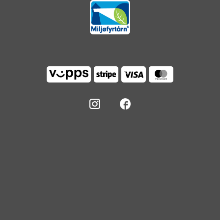
Vipps
Stripe
Visa
MasterCard