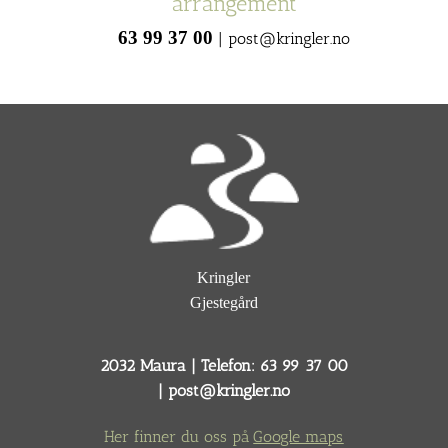
arrangement
63 99 37 00
| post@kringler.no
Kringler
Gjestegård
2032 Maura | Telefon: 63 99 37 00
|
post@kringler.no
Her finner du oss på
Google maps